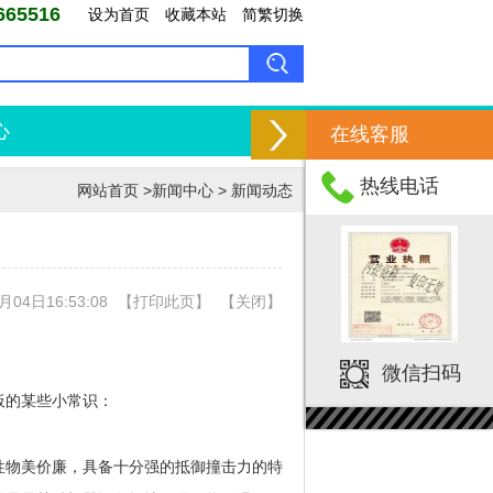
5516
设为首页
收藏本站
简繁切换
心
在线客服
热线电话
网站首页
>
新闻中心
>
新闻动态
04日16:53:08
【
打印此页
】
【
关闭
】
微信扫码
板的某些小常识：
性物美价廉，具备十分强的抵御撞击力的特