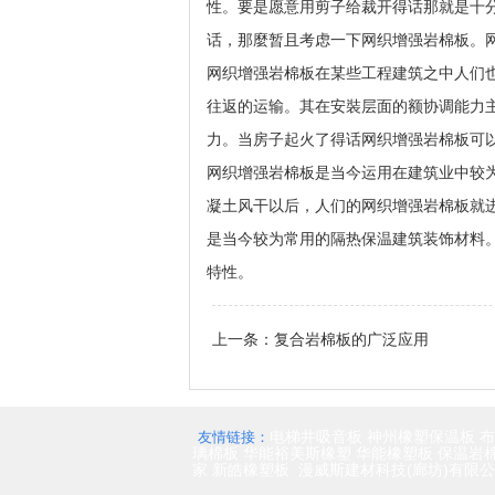
性。要是愿意用剪子给裁开得话那就是十
话，那麼暂且考虑一下网织增强岩棉板。
网织增强岩棉板在某些工程建筑之中人们
往返的运输。其在安裝层面的额协调能力
力。当房子起火了得话网织增强岩棉板可
网织增强岩棉板是当今运用在建筑业中较
凝土风干以后，人们的网织增强岩棉板就
是当今较为常用的隔热保温建筑装饰材料
特性。
上一条：
复合岩棉板的广泛应用
电梯井吸音板
神州橡塑保温板
布
友情链接：
璃棉板
华能裕美斯橡塑
华能橡塑板
保温岩
家
新皓橡塑板
漫威斯建材科技(廊坊)有限