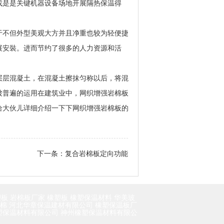
或是是关键机器设备场地开展隔热保温得
于不但外型美观大方并且净重也较为轻便捷
展安裝。进而节约了很多的人力资源和活
层层混凝土，在混凝土擦抹匀称以后，将混
被普遍的运用在建筑业中，网织增强岩棉板
给大伙儿详细介绍一下下网织增强岩棉板的
下一条：
复合岩棉板定向功能
塑板
岩棉板厂家
橡塑板
橡塑保温材料
华美玻
棉
河北华章保温建材有限公司
橡塑保温板厂
塑保温材料有限公司
神州橡塑保温材料有限公