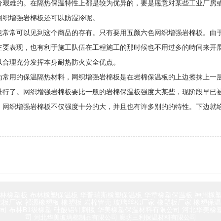
分艰难的。在隔热保温特性上都是较为优异的，要是愿意对某些工业厂房
网织增强岩棉板还可以防湿冷呢。
也常常可以见到这个商品的存有。只有要用五颜六色网织增强岩棉板。由
主要表现，也有利于施工队伍在工程施工的那时候也不用过多的時间来开
以合理充分发挥本身耐热防火安全优点。
为常用的保温隔热材料，网织增强岩棉板是在岩棉保温板的上边擦抹上一
进行了。网织增强岩棉板要比一般的岩棉保温板强度大某些，现阶段早已
。网织增强岩棉板不仅强度十分的大，并且也有许多别的的特性。下边就
林橡塑板
布林橡塑保温板
华普瑞斯橡塑保温板
华章橡塑保温板
神州橡
棉板厂家
祁源橡塑板
橡塑板
岩棉管壳
玻璃丝棉厂家
橡塑板厂家
橡塑保温
公司
布林B1级橡塑
硅酸铝针刺毯
华美橡塑保温材料有限公司
河北华美橡
司
河北华美玻璃棉制品有限公司
廊坊三利保温材料有限公司