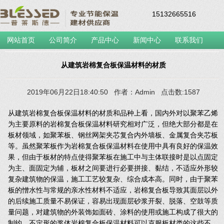
15132665516
网站首页
公司简介
产品中心
新闻中心
联系我们
从建筑岩棉复合板保温材料的材质
2019年06月22日18:40:50 作者：Admin 点击数:1587
从建筑
岩棉复合板
保温材料的材质和品种上看，国内外对以聚苯乙烯
为主要原料的岩棉复合板保温材料研究相对广泛，但绝大部分都是在
板材领域，如聚苯板、钢丝网架夹芯复合内外墙板、金属复合夹芯板
等。虽然聚苯板作为岩棉复合板保温材料在使用中具有良好的保温效
果，但由于板材的特点使得聚苯板在施工中与主体联接时是以点固定
为主、面固定为辅，板材之间要进行必要拼接、黏结，不适应外形较
复杂建筑物的保温，施工工艺较复杂、综合成本高。同时，由于聚苯
板的憎水性与常规的亲水性材料不适应，岩棉复合板导致其面层以外
的后续施工质量不易保证，容易出现面层砂浆开裂、脱落、空鼓等质
量问题，对建筑物的外装饰如面砖、涂料的使用或施工构成了很大的
制约。不定形的浆体岩棉复合板保温材料可以克服板材类的这些不