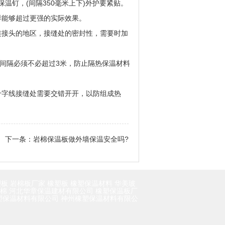
温钉，(间隔350毫米上下)外护要紧贴。
样能够超过更强的实际效果。
接头的地区，接缝处的密封性，需要时加
间隔必须不必超过3米，防止隔热保温材料
字线接缝处需要交错开开，以防组成热
下一条：
岩棉保温板做外墙保温安全吗?
塑板
岩棉板厂家
橡塑板
橡塑保温材料
华美玻
棉
河北华章保温建材有限公司
橡塑保温板厂
塑保温材料有限公司
神州橡塑保温材料有限公