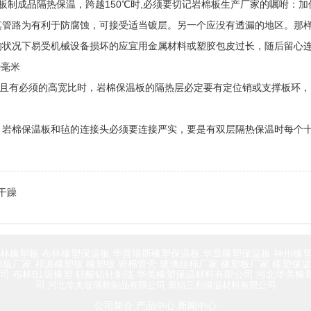
制成品隔热保温，跨越150℃时,必须要切记岩棉板生产厂家的嘱咐：加保
管路为有利于防腐蚀，可接受适当镀层。另一个应没有透漏的地区。那
状况下易受机械设备损坏的应宜用金属材料或塑胶包皮过长，随后留心连
0毫米
，且有必须的高宽比时，岩棉保温板的隔热层必定要有定位销或支撑板环，
岩棉保温板和毡的连接头必须要连接严实，要是有双层隔热保温时每个十
干躁
林橡塑板
布林橡塑保温板
华普瑞斯橡塑保温板
华章橡塑保温板
神州橡
棉板厂家
祁源橡塑板
橡塑板
岩棉管壳
玻璃丝棉厂家
橡塑板厂家
橡塑保温
公司
布林B1级橡塑
硅酸铝针刺毯
华美橡塑保温材料有限公司
河北华美橡
司
河北华美玻璃棉制品有限公司
廊坊三利保温材料有限公司
公司简介
产品中心
新闻中心