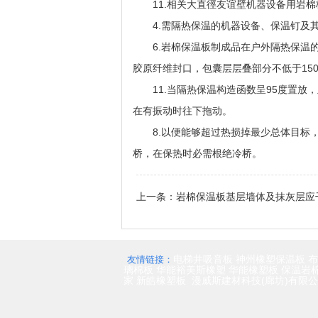
11.相关大直徑友谊壁机器设备用岩棉板
4.需隔热保温的机器设备、保温钉及其
6.岩棉保温板制成品在户外隔热保温的
胶原纤维封口，包囊层层叠部分不低于15
11.当隔热保温构造函数呈95度置放
在有振动时往下拖动。
8.以便能够超过热损掉最少总体目标，
桥，在保热时必需根绝冷桥。
上一条：
岩棉保温板基层墙体及抹灰层应
电梯井吸音板
神州橡塑保温板
布
友情链接：
璃棉板
华能裕美斯橡塑
华能橡塑板
保温岩
家
新皓橡塑板
漫威斯建材科技(廊坊)有限